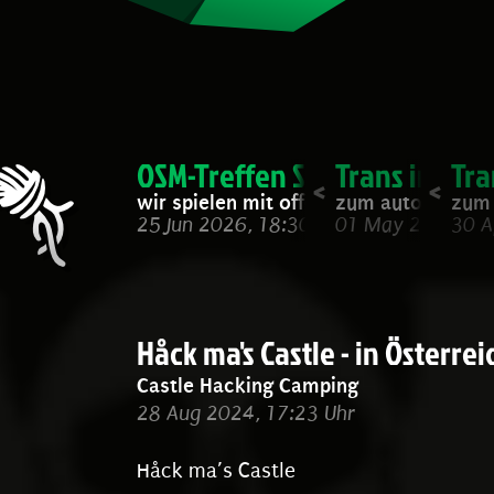
OSM-Treffen Sommer 2026
Trans in den
Tra
wir spielen mit offenen Karten
zum autonomen S
zum 
25 Jun 2026, 18:30 Uhr
01 May 2026, 14
30 A
OSM-Treffen Jahresanfang 2
OpenStreetMap Com
End of 10 
wir spielen mit offenen Karten
wir spielen mit offenen Ka
Wir installi
W
05 Feb 2026, 19:30 Uhr
26 Nov 2025, 20:00 Uhr
02 Nov 2025,
2
Håck ma's Castle - in Österrei
Castle Hacking Camping
28 Aug 2024, 17:23 Uhr
Håck ma’s Castle